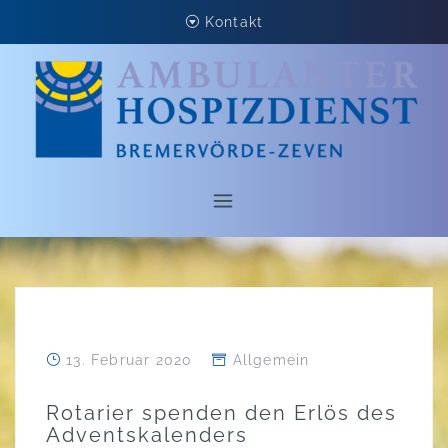
Skip
Kontakt
to
content
13. Februar 2020
Allgemein
Rotarier spenden den Erlös des
Adventskalenders